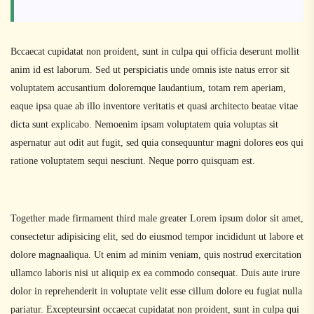
Bccaecat cupidatat non proident, sunt in culpa qui officia deserunt mollit
anim id est laborum. Sed ut perspiciatis unde omnis iste natus error sit
voluptatem accusantium doloremque laudantium, totam rem aperiam,
eaque ipsa quae ab illo inventore veritatis et quasi architecto beatae vitae
dicta sunt explicabo. Nemoenim ipsam voluptatem quia voluptas sit
aspernatur aut odit aut fugit, sed quia consequuntur magni dolores eos qui
ratione voluptatem sequi nesciunt. Neque porro quisquam est.
Together made firmament third male greater Lorem ipsum dolor sit amet,
consectetur adipisicing elit, sed do eiusmod tempor incididunt ut labore et
dolore magnaaliqua. Ut enim ad minim veniam, quis nostrud exercitation
ullamco laboris nisi ut aliquip ex ea commodo consequat. Duis aute irure
dolor in reprehenderit in voluptate velit esse cillum dolore eu fugiat nulla
pariatur. Excepteursint occaecat cupidatat non proident, sunt in culpa qui