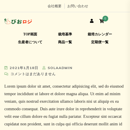
会社概要
お問い合わせ
0
TOP画面
栽培基準
栽培カレンダー
生産者について
商品一覧
定期便一覧
2021年1月18日
SOLAADMIN
コメントはまだありません
Lorem ipsum dolor sit amet, consectetur adipisicing elit, sed do eiusmod
tempor incididunt ut labore et dolore magna aliqua. Ut enim ad minim
veniam, quis nostrud exercitation ullamco laboris nisi ut aliquip ex ea
commodo consequat. Duis aute irure dolor in reprehenderit in voluptate
velit esse cillum dolore eu fugiat nulla pariatur. Excepteur sint occaecat
cupidatat non proident, sunt in culpa qui officia deserunt mollit anim id