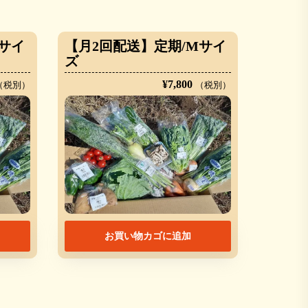
サイ
【月2回配送】定期/Mサイ
ズ
¥
7,800
（税別）
（税別）