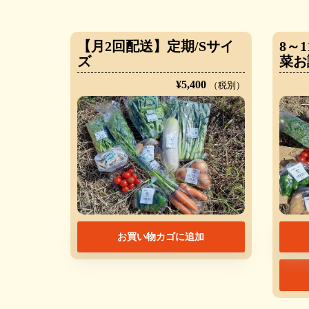
【月2回配送】定期/Sサイ
8～
ズ
菜お
¥
5,400
（税別）