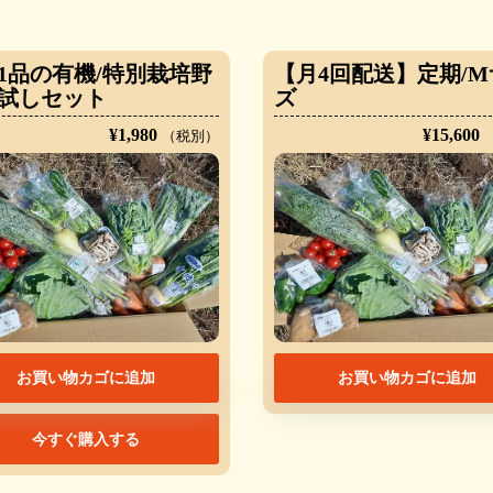
11品の有機/特別栽培野
【月4回配送】定期/M
試しセット
ズ
¥
1,980
¥
15,600
（税別）