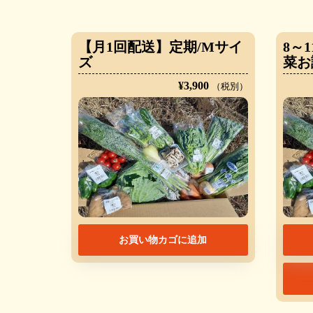
【月1回配送】定期/Mサイ
8～
ズ
菜お
¥
3,900
（税別）