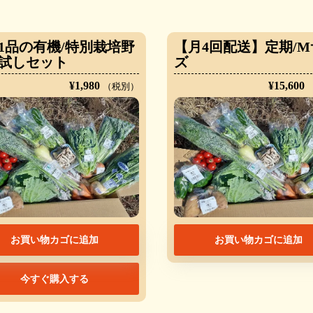
11品の有機/特別栽培野
【月4回配送】定期/M
試しセット
ズ
¥
1,980
¥
15,600
（税別）