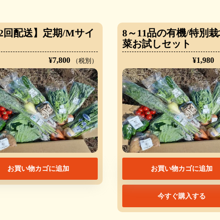
2回配送】定期/Mサイ
8～11品の有機/特別
菜お試しセット
¥
7,800
¥
1,980
（税別）