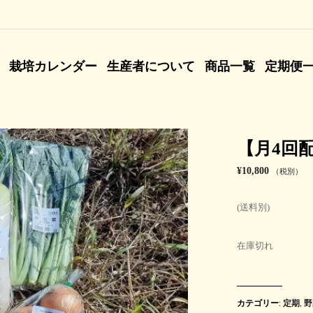
栽培カレンダー
生産者について
商品一覧
定期便
【月4回
¥
10,800
（税別）
(送料別)
在庫切れ
カテゴリー:
定期
,
野